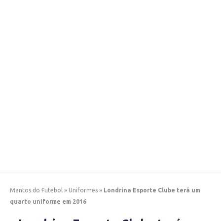
Mantos do Futebol
»
Uniformes
»
Londrina Esporte Clube terá um
quarto uniforme em 2016